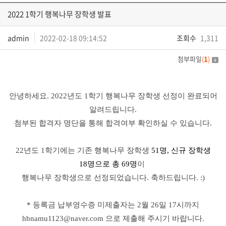
2022 1학기 행복나무 장학생 발표
admin
2022-02-18 09:14:52
조회수
1,311
첨부파일
(
1
)
안녕하세요
. 2022
년도
1
학기 행복나무 장학생 선정이 완료되어
알려드립니다
.
첨부된 합격자 명단을 통해 합격여부 확인하실 수 있습니다
.
22
년도
1
학기에는 기존 행복나무 장학생
51
명
,
신규 장학생
18
명
으로 총
69
명
이
행복나무 장학생으로 선정되었습니다
.
축하드립니다
. :)
*
등록금 납부영수증 미제출자는
2
월
26
일
17
시까지
hbnamu1123@naver.com
으로 제출해 주시기 바랍니다
.